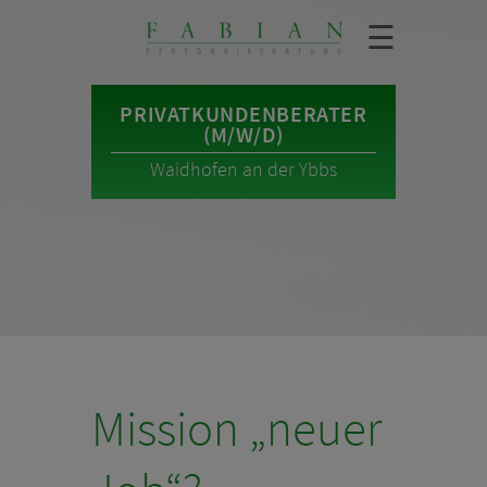
☰
PRIVATKUNDENBERATER
(M/W/D)
Waidhofen an der Ybbs
Mission „neuer