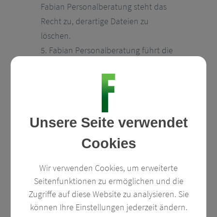
Fabian Personalberatung steht das
Recht zu, derartige Dateien zu
löschen.
5. Fabian Personalberatung führt die
Recherche nach potenziellen
Kandidaten, die Auswahlgespräche
und –verfahren für Unternehmen
unvoreingenommen und objektiv
Unsere Seite verwendet
durch. Insbesondere erstellen wir
keine Gefälligkeitsgutachten. Einzelne
Cookies
Kandidaten werden von uns nach
sachlichen Kriterien und den
Wir verwenden Cookies, um erweiterte
Seitenfunktionen zu ermöglichen und die
Vorgaben unserer Auftraggeber
Zugriffe auf diese Website zu analysieren. Sie
entsprechend evaluiert.
können Ihre Einstellungen jederzeit ändern.
6. Fabian Personalberatung beachtet