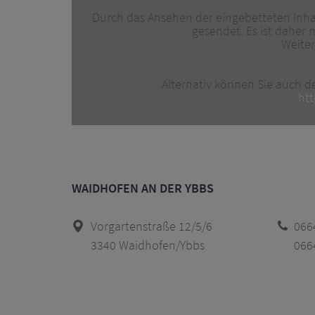
Durch das Ansehen der eingebetteten Inhal
gesendet. Es ist daher 
Weiter
Alternativ können Sie auch de
htt
WAIDHOFEN AN DER YBBS
Vorgartenstraße 12/5/6
066
3340 Waidhofen/Ybbs
066