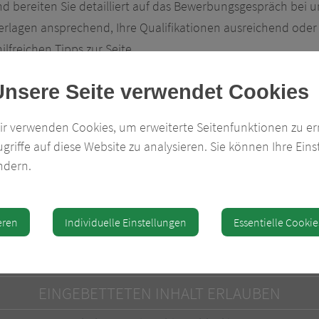
d bereiten Sie detailliert auf das Bewerbungsgespräch bei 
erlagen ansprechend, Ihre Qualifikationen ausreichend oder 
lfreichen Tipps zur Seite.
Unsere Seite verwendet Cookies
ir verwenden Cookies, um erweiterte Seitenfunktionen zu e
ugriffe auf diese Website zu analysieren. Sie können Ihre Eins
ndern.
eren
Individuelle Einstellungen
Essentielle Cookie
EINGEBETTETEN INHALT ERLAUBEN