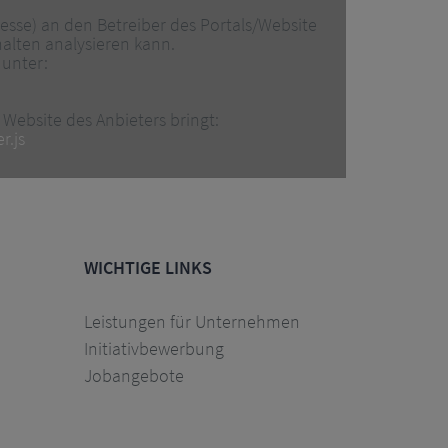
esse) an den Betreiber des Portals/Website
halten analysieren kann.
 unter:
 Website des Anbieters bringt:
r.js
WICHTIGE LINKS
Leistungen für Unternehmen
Initiativbewerbung
Jobangebote