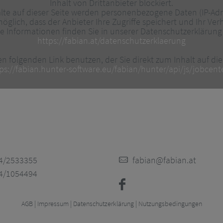
Inhalt von Drittanbieter blockiert.
te auf dieser Seite werden personenbezogene Daten (IP-Adr
möglich, dass der Anbieter Ihre Zugriffe speichert und Ihr Ver
e Informationen finden Sie in unserer Datenschutzerklärung
https://fabian.at/datenschutzerklaerung
n folgenden Link benutzen, der Sie direkt zum Inhalt auf die
ps://fabian.hunter-software.eu/fabian/hunter/api/js/jobcente
4/2533355
fabian@fabian.at
4/1054494
|
|
|
AGB
Impressum
Datenschutzerklärung
Nutzungsbedingungen