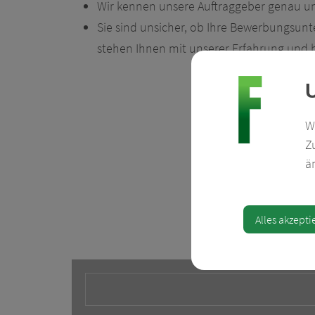
UNTERNEHMEN
Wir kennen unsere Auftraggeber genau un
Sie sind unsicher, ob Ihre Bewerbungsunt
FÜR
stehen Ihnen mit unserer Erfahrung und hi
BEWERBER
W
KONTAKT
Z
ä
Alles akzepti